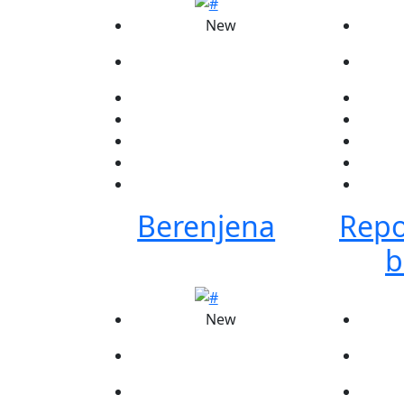
New
Berenjena
Repol
b
New