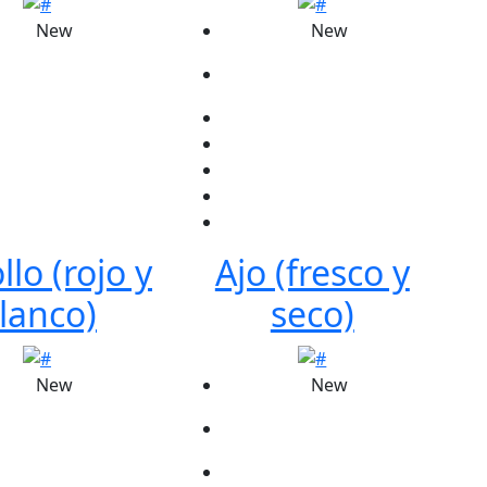
New
New
lo (rojo y
Ajo (fresco y
lanco)
seco)
New
New