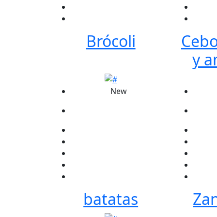
Brócoli
Cebol
y a
New
batatas
Za