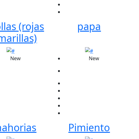
las (rojas
papa
marillas)
New
New
nahorias
Pimiento