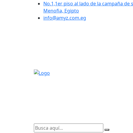
No.1,1er piso al lado de la campaña de s
Menofia, Egipto
info@amyz.com.eg