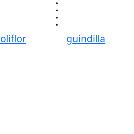
oliflor
guindilla