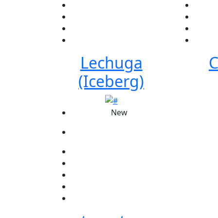
Lechuga
C
(Iceberg)
New