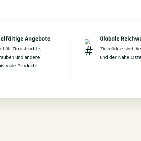
ielfältige Angebote
Globale Reichw
thält Zitrusfrüchte,
Zielmärkte sind di
rauben und andere
und der Nahe Oste
aisonale Produkte.