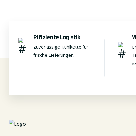
Effiziente Logistik
V
Zuverlässige Kühlkette für
En
frische Lieferungen.
T
s