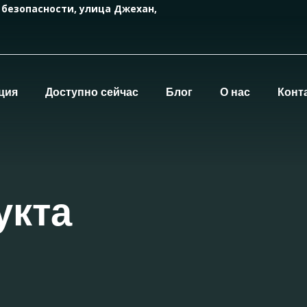
 безопасности, улица Джехан,
ция
Доступно сейчас
Блог
О нас
Конт
укта