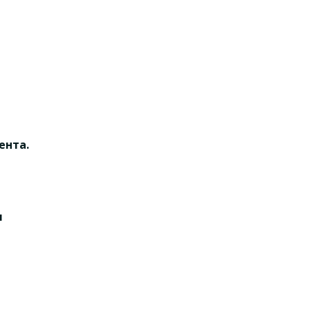
ента.
я