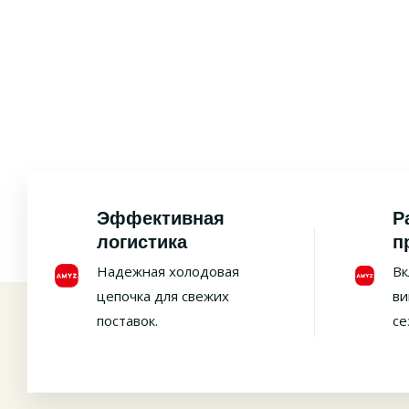
Эффективная
Р
логистика
п
Надежная холодовая
Вк
цепочка для свежих
ви
поставок.
се