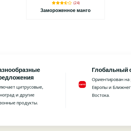
(24)
Замороженное манго
азнообразные
Глобальный 
редложения
Ориентирован на
лючает цитрусовые,
Европы и Ближнег
ноград и другие
Востока.
зонные продукты.