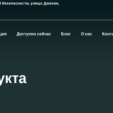
й безопасности, улица Джехан,
ция
Доступно сейчас
Блог
О нас
Конт
укта