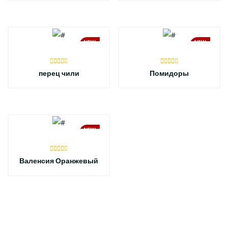
NEW
NEW
перец чили
Помидоры
NEW
Валенсия Оранжевый