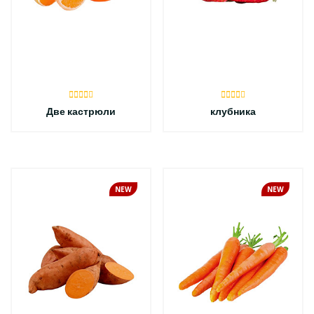
Две кастрюли
клубника
NEW
NEW