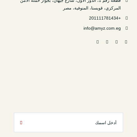
قطعة رقم 1، الدور الأول، شارع جيهان، بجوار حملة الأمن
المركزي، قويسنا، المنوفية، مصر
+201111781434
info@amyz.com.eg