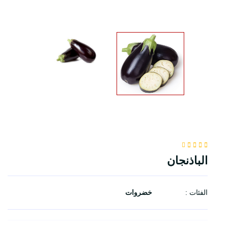
الباذنجان
الفئات :
خضروات