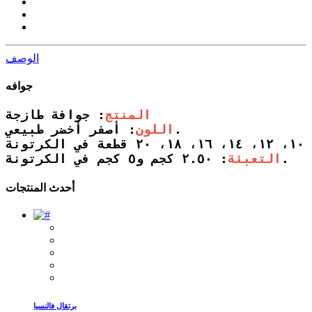
الوصف
جوافه
المنتج
اللون
: أصفر أخضر طبيعي.

: ٢.٥٠ كجم و٥ كجم في الكرتونة.
التعبئة
أحدث المنتجات
برتقال فالنسيا