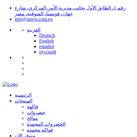
رقم 1، الطابق الأول بجانب مديرية الأمن المركزي، شارع
جهان، قويسنا، المنوفية، مصر
info@amyz.com.eg
العربية
Deutsch
English
español
русский
الرئيسية
المنتجات
فاكهة
خضروات
موالح
الخضروات المجمدة
فواكه مجمده
متوفر الان