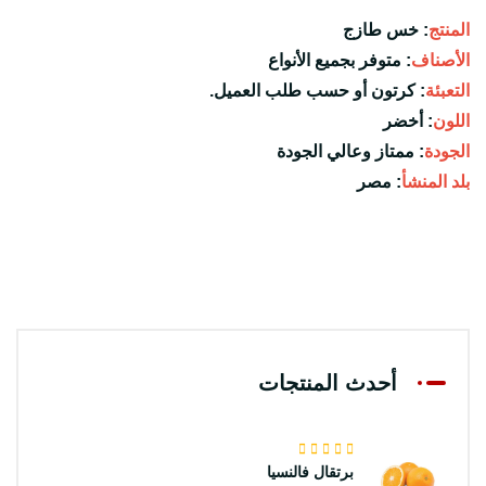
المنتج
: خس طازج

الأصناف
: متوفر بجميع الأنواع

التعبئة
: كرتون أو حسب طلب العميل.

اللون
: أخضر

الجودة
: ممتاز وعالي الجودة

بلد المنشأ
: مصر
أحدث المنتجات
برتقال فالنسيا