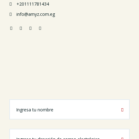
+201111781434
info@amyz.com.eg