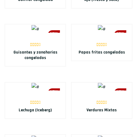
NEW
NEW
Guisantes y zanahorias
Papas fritas congeladas
congelados
NEW
NEW
Lechuga (Iceberg)
Verduras Mixtas