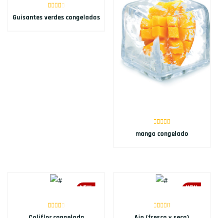
Guisantes verdes congelados
mango congelado
NEW
NEW
Coliflor congelada
Ajo (fresco y seco)