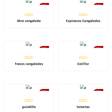
NEW
NEW
Okra congelada
Espinacas Congeladas
NEW
NEW
fresas congeladas
Coliflor
NEW
NEW
guindilla
tomates